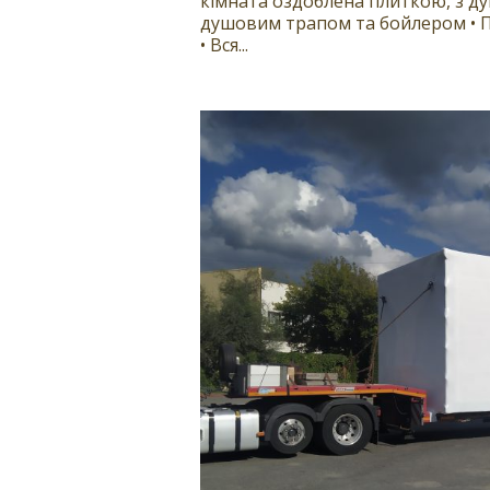
кімната оздоблена плиткою, з ду
душовим трапом та бойлером • П
• Вся...