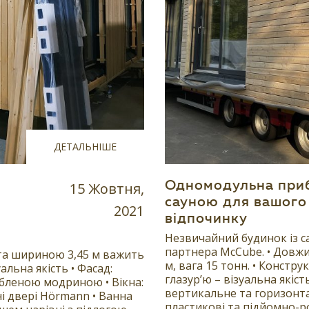
ДЕТАЛЬНІШЕ
15 Жовтня,
Одномодульна приб
сауною для вашого
2021
відпочинку
Незвичайний будинок із с
партнера McCube. • Довжи
та шириною 3,45 м важить
м, вага 15 тонн. • Констру
уальна якість • Фасад:
глазур’ю – візуальна якіс
бленою модриною • Вікна:
вертикальне та горизонта
ні двері Hörmann • Ванна
пластикові та підйомно-р