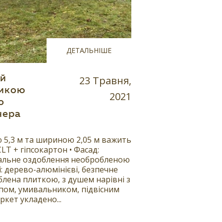
ДЕТАЛЬНІШЕ
ий
23 Травня,
ликою
2021
о
нера
 5,3 м та шириною 2,05 м важить
CLT + гіпсокартон • Фасад:
альне оздоблення необробленою
: дерево-алюмінієві, безпечне
блена плиткою, з душем нарівні з
пом, умивальником, підвісним
ркет укладено...