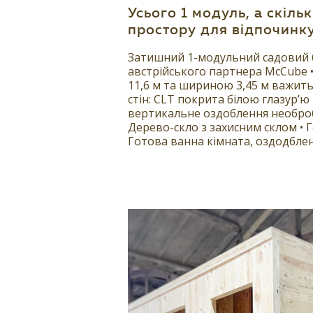
Усього 1 модуль, а скіль
простору для відпочинку
Затишний 1-модульний садовий 
австрійського партнера McCube
11,6 м та шириною 3,45 м важить
стін: CLT покрита білою глазур’ю 
вертикальне оздоблення необро
Дерево-скло з захисним склом • 
Готова ванна кімната, оздодблен