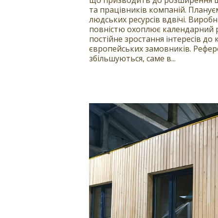
що призводить до розширення шт
та працівників компаній. Планує
людських ресурсів вдвічі. Вироб
повністю охоплює календарний р
постійне зростання інтересів до 
європейських замовників. Рефере
збільшуються, саме в...