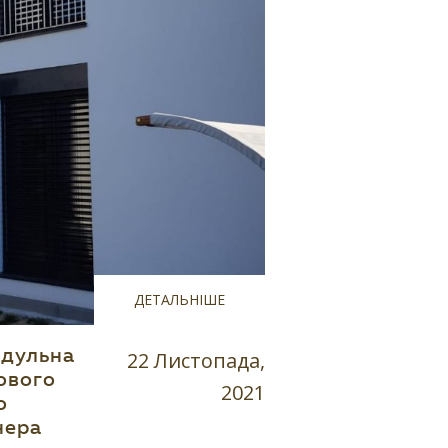
ДЕТАЛЬНІШЕ
одульна
22 Листопада,
ового
2021
о
нера