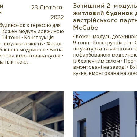
ки
23 Лютого,
Затишний 2-модул
!
житловий будинок 
2022
австрійського парт
будиночок з терасою для
McCube
 • Кожен модуль довжиною
• Кожен модуль довжиною
 14 тонн • Конструкція
9 тонн • Конструкція стін: 
– візуальна якість • Фасад:
штукатурка та частково 
бленою модриною • Вікна:
пофарбованою модриною •
Готова вмонтована кухня •
із безпечним склом • Про
а плиткою,...
вмонтовані на заводі • Вх
кухня, вмонтована на завод