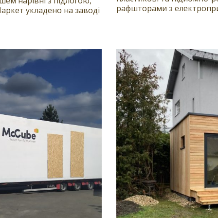
шем нарівні з підлогою,
рафшторами з електроприво
аркет укладено на заводі