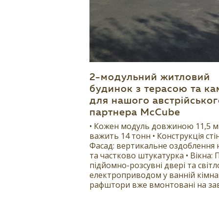
2-модульний житловий
будинок з терасою та ка
для нашого австрійськог
партнера McCube
• Кожен модуль довжиною 11,5 м
важить 14 тонн • Конструкція стін
Фасад: вертикальне оздобленн
та частково штукатурка • Вікна: 
підйомно-розсувні двері та світло
електроприводом у ванній кімнаті
рафштори вже вмонтовані на завод