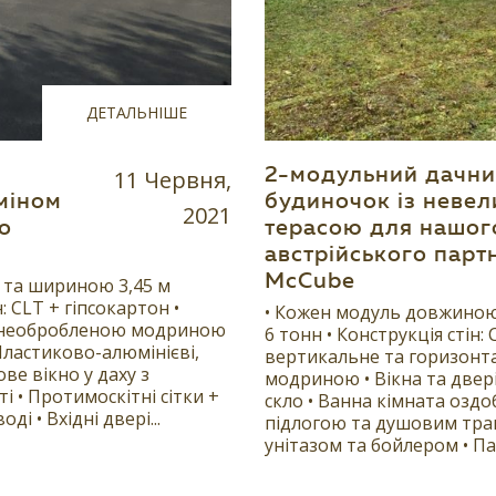
ДЕТАЛЬНІШЕ
11 Червня,
2-модульний дачн
міном
будиночок із неве
2021
о
терасою для нашог
австрійського парт
McCube
 та шириною 3,45 м
: CLT + гіпсокартон •
• Кожен модуль довжиною
я необробленою модриною
6 тонн • Конструкція стін: 
Пластиково-алюмінієві,
вертикальне та горизонт
ве вікно у даху з
модриною • Вікна та двері
 • Протимоскітні сітки +
скло • Ванна кімната оздо
і • Вхідні двері...
підлогою та душовим тра
унітазом та бойлером • Па