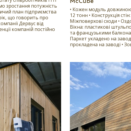
ату співробітників ІТП
McCube
мо зростання потужність
• Кожен модуль довжиною
ничий план підприємства
12 тонн • Конструкція стін:
ік, що говорить про
Міжповерхові сходи • Озд
компанії Дервус від
Вікна: пластикові штуль
нції компаній постійно
та французькими балконам
Паркет укладено на завод
прокладена на заводі • Зо