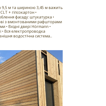
 9,5 м та шириною 3,45 м важить
 CLT + гіпсокартон •
облення фасаду: штукатурка •
пові з вмонтованими рафшторами
и • Вхідні двері Hörmann •
і • Вся електропроводка
внішня водостічна система...