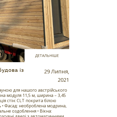
ДЕТАЛЬНІШЕ
удова із
29 Липня,
2021
ауною для нашого австрійського
на модуля 11,5 м, ширина – 3,45
кція стін: CLT покрита білою
ть • Фасад: необроблена модрина,
льне оздоблення • Вікна:
озсувні двері з автоматичними