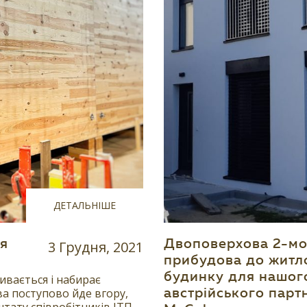
ДЕТАЛЬНІШЕ
чя
3 Грудня, 2021
Двоповерхова 2-м
прибудова до житл
будинку для нашог
ивається і набирає
а поступово йде вгору,
австрійського парт