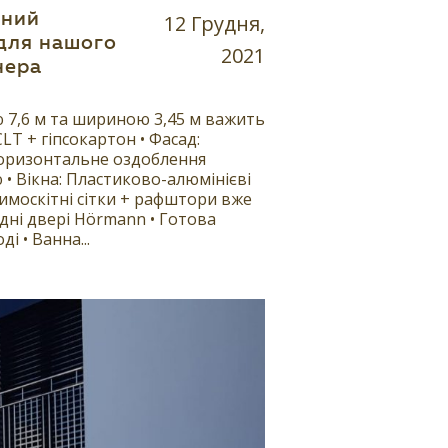
ьний
12 Грудня,
для нашого
2021
нера
 7,6 м та шириною 3,45 м важить
CLT + гіпсокартон • Фасад:
горизонтальне оздоблення
 Вікна: Пластиково-алюмінієві
тимоскітні сітки + рафштори вже
ідні двері Hörmann • Готова
і • Ванна...