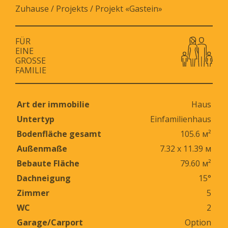
Zuhause
/
Projekts
/
Projekt «Gastein»
FÜR
EINE
GROSSE F
AMILIE
Art der immobilie
Haus
Untertyp
Einfamilienhaus
Bodenfläche gesamt
105.6 м²
Außenmaße
7.32 х 11.39 м
Bebaute Fläche
79.60 м²
Dachneigung
15°
Zimmer
5
WC
2
Garage/Carport
Option